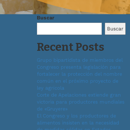
Buscar
Buscar
Recent Posts
Grupo bipartidista de miembros del
Congreso presenta legislación para
fortalecer la protección del nombre
común en el próximo proyecto de
ley agrícola
Corte de Apelaciones extiende gran
victoria para productores mundiales
de «Gruyere»
El Congreso y los productores de
alimentos insisten en la necesidad
de medidas sólidas en Estados