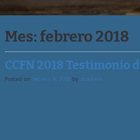
Mes:
febrero 2018
CCFN 2018 Testimonio de
Posted on
febrero 8, 2018
by
dcadmin