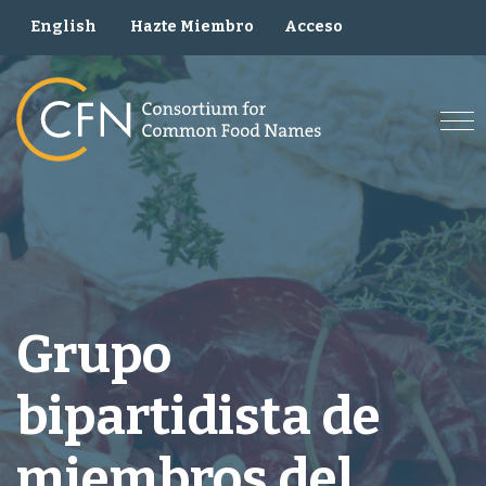
Skip
Hazte Miembro
Acceso
English
to
content
Grupo
bipartidista de
miembros del